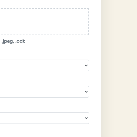
 .jpeg, .odt