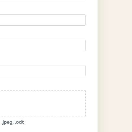
 .jpeg, .odt