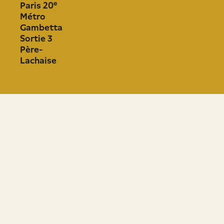
e
Paris 20
Métro
Gambetta
Sortie 3
Père-
Lachaise