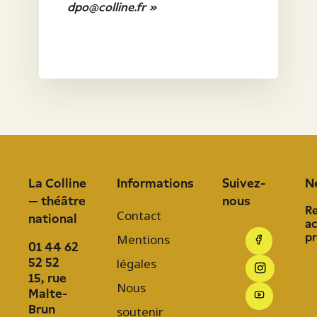
dpo@colline.fr »
La Colline
Informations
Suivez-
N
— théâtre
nous
R
Contact
national
ac
p
Mentions
01 44 62
52 52
légales
15, rue
Nous
Malte-
Brun
soutenir