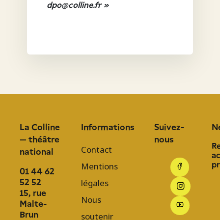
dpo@colline.fr »
La Colline
Informations
Suivez-
N
— théâtre
nous
R
Contact
national
ac
p
Mentions
01 44 62
52 52
légales
15, rue
Nous
Malte-
Brun
soutenir