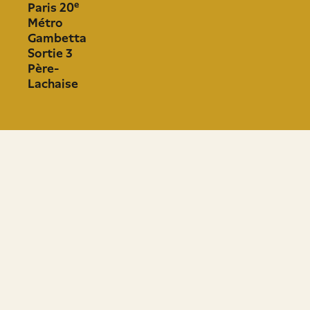
e
Paris 20
Métro
Gambetta
Sortie 3
Père-
Lachaise